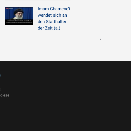
Imam Chamene’i
wendet sich an
den Statthalter
der Zeit (a.)
s
,
 diese