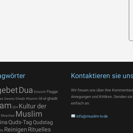
agwörter
Kontaktieren sie un
gebet
Dua
Wir freuen uns über ihre Kommentare
Flagge
Einsicht
Anregungen und Kritiken. Senden sie
Id-ul-ghadir
es
Gesetz
Ghadir Khumm
lam
einfach an:
Kultur der
IZH
Muslim
Moschee
info@muslim-tv.de
ina
Quds-Tag
Qudstag
Reinigen
Rituelles
ht