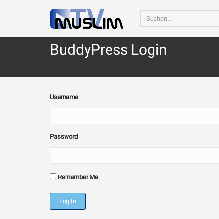
Home
\
BuddyPress Login
Imam Chamen
BuddyPress Login
Username
Password
Remember Me