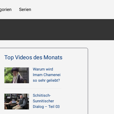
gorien
Serien
 beziehen
Imam Chamene’i: Hadith Erläuterung 061 – Die nachlässigen Menschen
Top Videos des Monats
Warum wird
Imam Chamenei
so sehr geliebt?
Schiitisch-
Sunnitischer
Dialog – Teil 03