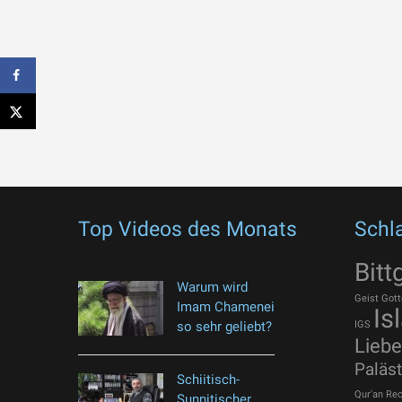
Top Videos des Monats
Schl
Bitt
Warum wird
Geist Gott
Imam Chamenei
Is
so sehr geliebt?
IGS
Liebe
Paläst
Schiitisch-
Qur'an
Rec
Sunnitischer