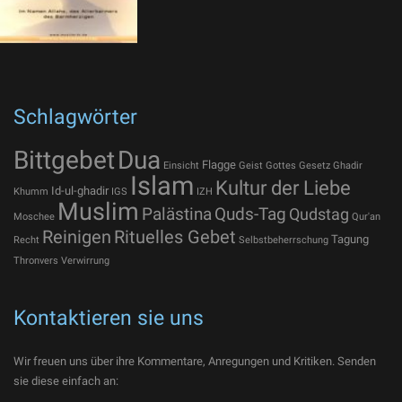
Schlagwörter
Bittgebet
Dua
Flagge
Einsicht
Geist Gottes
Gesetz
Ghadir
Islam
Kultur der Liebe
Id-ul-ghadir
Khumm
IGS
IZH
Muslim
Palästina
Quds-Tag
Qudstag
Moschee
Qur'an
Reinigen
Rituelles Gebet
Tagung
Recht
Selbstbeherrschung
Thronvers
Verwirrung
Kontaktieren sie uns
Wir freuen uns über ihre Kommentare, Anregungen und Kritiken. Senden
sie diese einfach an: