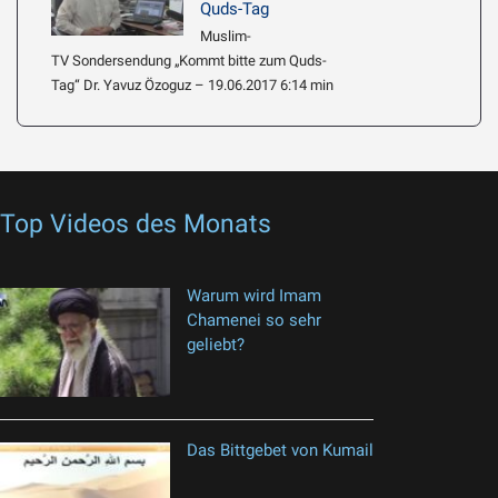
Quds-Tag
Muslim-
TV Sondersendung „Kommt bitte zum Quds-
Tag“ Dr. Yavuz Özoguz – 19.06.2017 6:14 min
Top Videos des Monats
Warum wird Imam
Chamenei so sehr
geliebt?
Das Bittgebet von Kumail