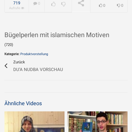
geliebt?
WIRD ABGESPIELT
719
0
0
0
Aufrufe
Bügelperlen mit islamischen Motiven
(720)
Kategorie:
Produktvorstellung
Zurück
DU’A NUDBA VORSCHAU
Ähnliche Videos