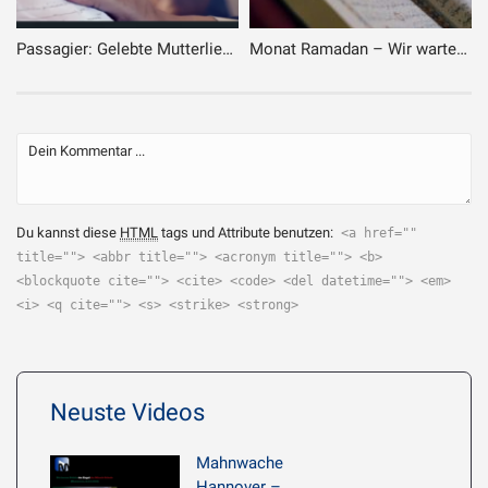
Passagier: Gelebte Mutterliebe – 25.06.2023
Monat Ramadan – Wir warten auf dich – 27.02.2025
Du kannst diese
HTML
tags und Attribute benutzen:
<a href=""
title=""> <abbr title=""> <acronym title=""> <b>
<blockquote cite=""> <cite> <code> <del datetime=""> <em>
<i> <q cite=""> <s> <strike> <strong>
Neuste Videos
Mahnwache
Hannover –