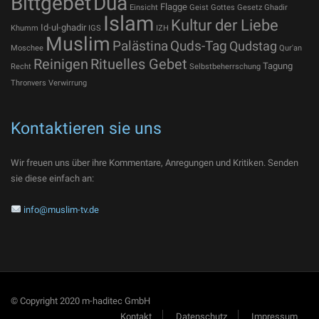
Bittgebet
Dua
Flagge
Einsicht
Geist Gottes
Gesetz
Ghadir
Islam
Kultur der Liebe
Id-ul-ghadir
Khumm
IGS
IZH
Muslim
Palästina
Quds-Tag
Qudstag
Moschee
Qur'an
Reinigen
Rituelles Gebet
Tagung
Recht
Selbstbeherrschung
Thronvers
Verwirrung
Kontaktieren sie uns
Wir freuen uns über ihre Kommentare, Anregungen und Kritiken. Senden
sie diese einfach an:
info@muslim-tv.de
© Copyright 2020 m-haditec GmbH
Kontakt
Datenschutz
Impressum