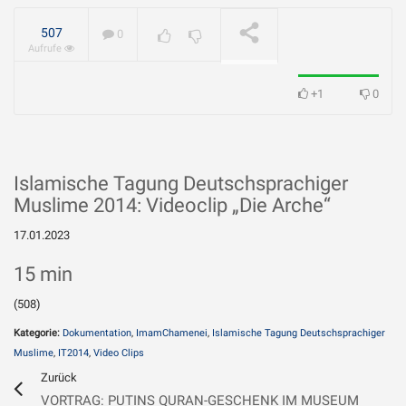
geliebt?
WIRD ABGESPIELT
507
0
Aufrufe
+1
0
Islamische Tagung Deutschsprachiger
Muslime 2014: Videoclip „Die Arche“
17.01.2023
15 min
(508)
Kategorie:
Dokumentation
,
ImamChamenei
,
Islamische Tagung Deutschsprachiger
Muslime
,
IT2014
,
Video Clips
Zurück
VORTRAG: PUTINS QURAN-GESCHENK IM MUSEUM