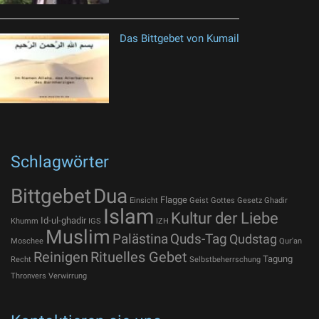
Das Bittgebet von Kumail
Schlagwörter
Bittgebet
Dua
Flagge
Einsicht
Geist Gottes
Gesetz
Ghadir
Islam
Kultur der Liebe
Id-ul-ghadir
Khumm
IGS
IZH
Muslim
Palästina
Quds-Tag
Qudstag
Moschee
Qur'an
Reinigen
Rituelles Gebet
Tagung
Recht
Selbstbeherrschung
Thronvers
Verwirrung