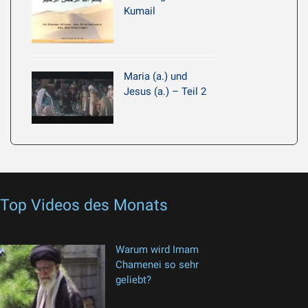
Kumail
Maria (a.) und
Jesus (a.) – Teil 2
Top Videos des Monats
Warum wird Imam
Chamenei so sehr
geliebt?