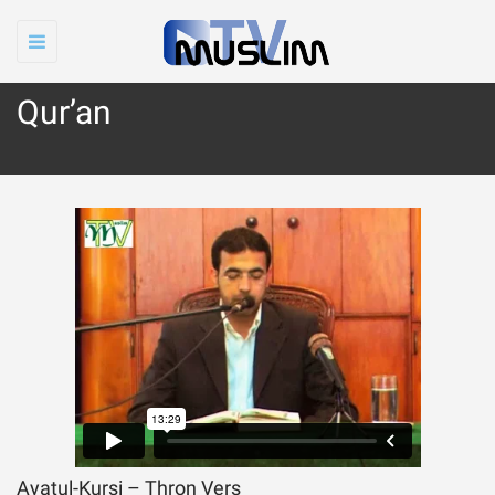
Toggle
navigation
Qur’an
Ayatul-Kursi – Thron Vers