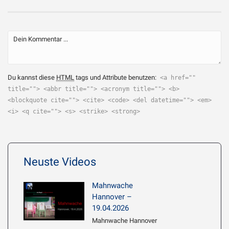
Du kannst diese
HTML
tags und Attribute benutzen:
<a href=""
title=""> <abbr title=""> <acronym title=""> <b>
<blockquote cite=""> <cite> <code> <del datetime=""> <em>
<i> <q cite=""> <s> <strike> <strong>
Neuste Videos
Mahnwache
Hannover –
19.04.2026
Mahnwache Hannover