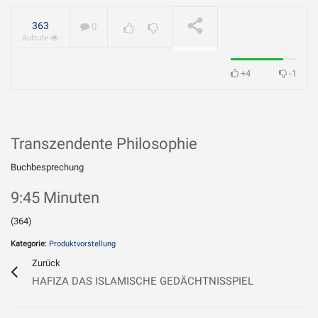
geliebt?
WIRD ABGESPIELT
363
0
Aufrufe
+4
-1
Transzendente Philosophie
Buchbesprechung
9:45 Minuten
(364)
Kategorie:
Produktvorstellung
Zurück
HAFIZA DAS ISLAMISCHE GEDÄCHTNISSPIEL