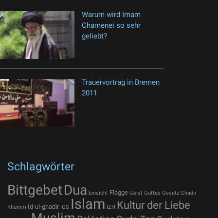
Warum wird Imam
Chamenei so sehr
geliebt?
Trauervortrag in Bremen
2011
Schlagwörter
Bittgebet
Dua
Flagge
Einsicht
Geist Gottes
Gesetz
Ghadir
Islam
Kultur der Liebe
Id-ul-ghadir
Khumm
IGS
IZH
Muslim