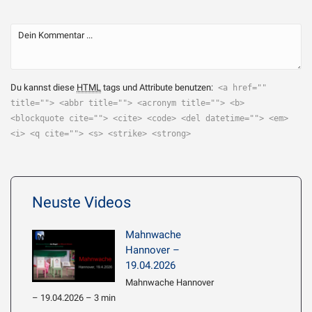
Du kannst diese
HTML
tags und Attribute benutzen:
<a href=""
title=""> <abbr title=""> <acronym title=""> <b>
<blockquote cite=""> <cite> <code> <del datetime=""> <em>
<i> <q cite=""> <s> <strike> <strong>
Neuste Videos
Mahnwache
Hannover –
19.04.2026
Mahnwache Hannover
– 19.04.2026 – 3 min