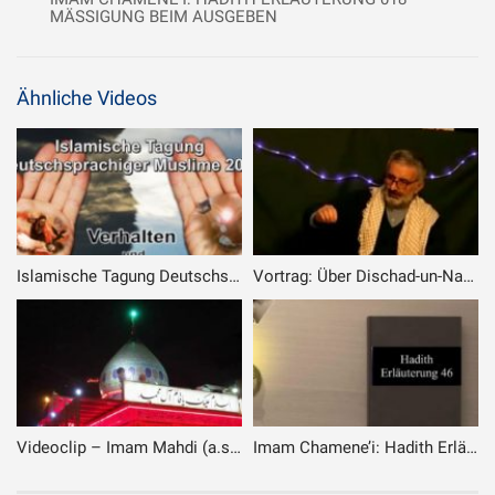
MÄSSIGUNG BEIM AUSGEBEN
Ähnliche Videos
Islamische Tagung Deutschsprachiger Muslime 2014: Videoclip „Die Arche“
Vortrag: Über Dischad-un-Nafs (Anstrengung der Seele) und die Ukraine – 07.03.22 – Bruder Yavuz
Videoclip – Imam Mahdi (a.s.) war hier – 17.02.2019
Imam Chamene’i: Hadith Erläuterung 046 – Unzuverlässigkeit dieser Welt