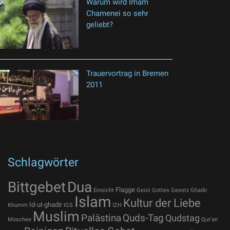
Warum wird Imam
Chamenei so sehr
geliebt?
Trauervortrag in Bremen
2011
Schlagwörter
Bittgebet
Dua
Flagge
Einsicht
Geist Gottes
Gesetz
Ghadir
Islam
Kultur der Liebe
Id-ul-ghadir
Khumm
IGS
IZH
Muslim
Palästina
Quds-Tag
Qudstag
Moschee
Qur'an