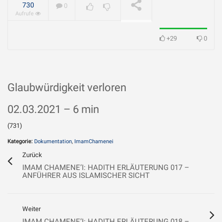
geliebt?
WIRD ABGESPIELT
730
0
Aufrufe
+29
0
Glaubwürdigkeit verloren
02.03.2021 – 6 min
(731)
Kategorie:
Dokumentation
,
ImamChamenei
Zurück
IMAM CHAMENE’I: HADITH ERLÄUTERUNG 017 –
ANFÜHRER AUS ISLAMISCHER SICHT
Weiter
IMAM CHAMENE’I: HADITH ERLÄUTERUNG 018 –