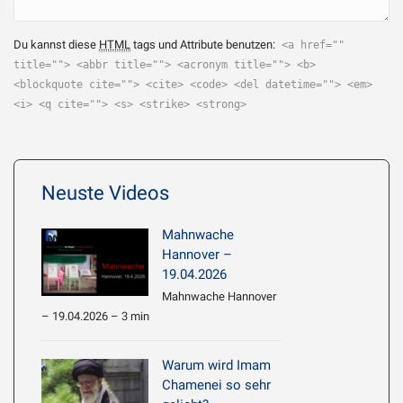
Du kannst diese
HTML
tags und Attribute benutzen:
<a href=""
title=""> <abbr title=""> <acronym title=""> <b>
<blockquote cite=""> <cite> <code> <del datetime=""> <em>
<i> <q cite=""> <s> <strike> <strong>
Neuste Videos
Mahnwache
Hannover –
19.04.2026
Mahnwache Hannover
– 19.04.2026 – 3 min
Warum wird Imam
Chamenei so sehr