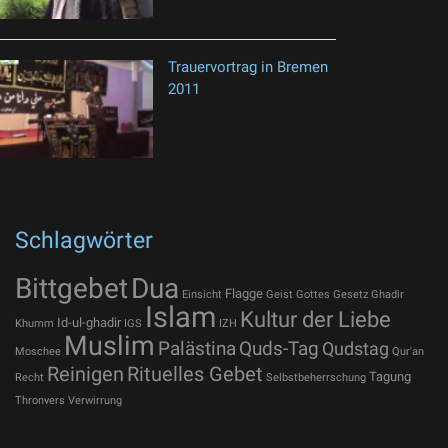
Trauervortrag in Bremen
2011
Schlagwörter
Bittgebet
Dua
Flagge
Einsicht
Geist Gottes
Gesetz
Ghadir
Islam
Kultur der Liebe
Id-ul-ghadir
Khumm
IGS
IZH
Muslim
Palästina
Quds-Tag
Qudstag
Moschee
Qur'an
Reinigen
Rituelles Gebet
Tagung
Recht
Selbstbeherrschung
Thronvers
Verwirrung