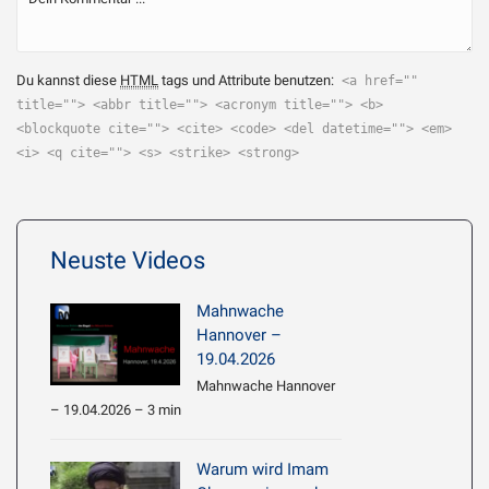
Du kannst diese
HTML
tags und Attribute benutzen:
<a href=""
title=""> <abbr title=""> <acronym title=""> <b>
<blockquote cite=""> <cite> <code> <del datetime=""> <em>
<i> <q cite=""> <s> <strike> <strong>
Neuste Videos
Mahnwache
Hannover –
19.04.2026
Mahnwache Hannover
– 19.04.2026 – 3 min
Warum wird Imam