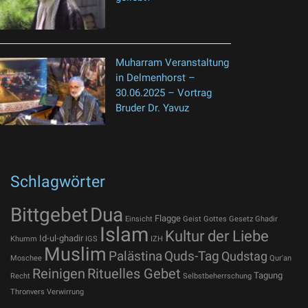
Muharram Veranstaltung
in Delmenhorst –
30.06.2025 – Vortrag
Bruder Dr. Yavuz
Schlagwörter
Bittgebet
Dua
Flagge
Einsicht
Geist Gottes
Gesetz
Ghadir
Islam
Kultur der Liebe
Id-ul-ghadir
Khumm
IGS
IZH
Muslim
Palästina
Quds-Tag
Qudstag
Moschee
Qur'an
Reinigen
Rituelles Gebet
Tagung
Recht
Selbstbeherrschung
Thronvers
Verwirrung