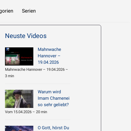
gorien
Serien
 beziehen
Imam Chamene’i: Hadith Erläuterung 061 – Die nachlässigen Menschen
Neuste Videos
Mahnwache
Hannover –
19.04.2026
Mahnwache Hannover – 19.04.2026 –
3 min
Warum wird
Imam Chamenei
so sehr geliebt?
Vom 15.04.2026 – 20 min
O Gott, hörst Du