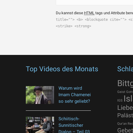
Du kannst diese
HTML
tags und Attribute ben
title=""> <b> <blockquote cite=""> <c
<strike> <strong>
Top Videos des Monats
Schl
Bitt
Warum wird
Geist Gott
Imam Chamenei
Is
so sehr geliebt?
IGS
Liebe
Paläst
Schiitisch-
Qur'an
Rec
Sunnitischer
Gebe
Dialog – Teil 03