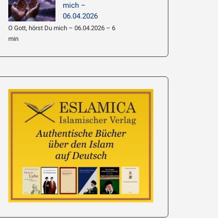
mich –
06.04.2026
O Gott, hörst Du mich – 06.04.2026 – 6
min
e’i: Hadith
063 –
Imam Chamene’i: Hadith
führen
Erläuterung 062 – Am
Wahrheit ist Lic
meisten Wissen beziehen
19.01.2026