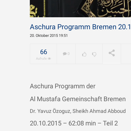
Aschura Programm Bremen 20.10
20. Oktober 2015 19:51
Warum w
Chamene
66
0
geliebt?
WIRD ABGESPIELT
Aufrufe
Aschura Programm der
Al Mustafa Gemeinschaft Bremen
Dr. Yavuz Özoguz, Sheikh Ahmad Abboud
20.10.2015 – 62:08 min
– Teil 2