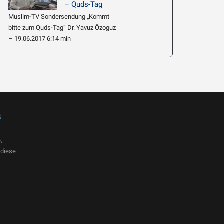
– Quds-Tag
Muslim-TV Sondersendung „Kommt
bitte zum Quds-Tag“ Dr. Yavuz Özoguz
– 19.06.2017 6:14 min
s
,
 diese