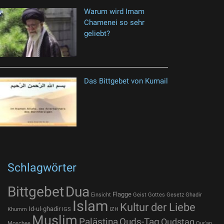
Warum wird Imam
Chamenei so sehr
geliebt?
Das Bittgebet von Kumail
Schlagwörter
Bittgebet
Dua
Flagge
Einsicht
Geist Gottes
Gesetz
Ghadir
Islam
Kultur der Liebe
Id-ul-ghadir
Khumm
IGS
IZH
Muslim
Palästina
Quds-Tag
Qudstag
Moschee
Qur'an