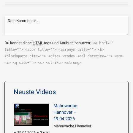
Du kannst diese
HTML
tags und Attribute benutzen:
<a href=""
title=""> <abbr title=""> <acronym title=""> <b>
<blockquote cite=""> <cite> <code> <del datetime=""> <em>
<i> <q cite=""> <s> <strike> <strong>
Neuste Videos
Mahnwache
Hannover –
19.04.2026
Mahnwache Hannover
– 19.04.2026 – 3 min