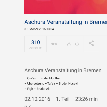
Aschura Veranstaltung in Bremen 
3. Oktober 2016 13:04
Warum w
Chamene
310
0
geliebt?
WIRD ABGESPIELT
Aufrufe
Aschura Veranstaltung in Bremen
– Qur’an – Bruder Munther
– Übersetzung + Tafsir – Bruder Huseyin
– Figh – Bruder Ali
02.10.2016 – 1. Teil – 23:26 min
(311)