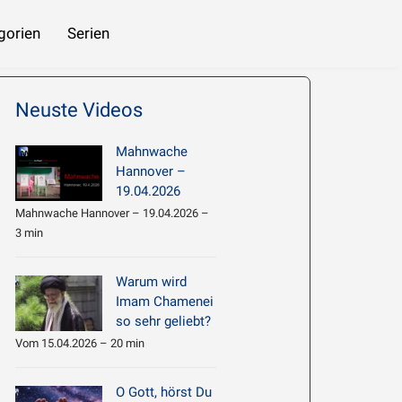
gorien
Serien
 beziehen
Imam Chamene’i: Hadith Erläuterung 061 – Die nachlässigen Menschen
Neuste Videos
Mahnwache
Hannover –
19.04.2026
Mahnwache Hannover – 19.04.2026 –
3 min
Warum wird
Imam Chamenei
so sehr geliebt?
Vom 15.04.2026 – 20 min
O Gott, hörst Du