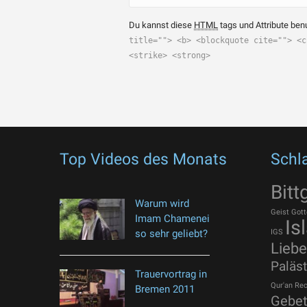
Du kannst diese
HTML
tags und Attribute ben
title=""> <b> <blockquote cite=""> <c
<strike> <strong>
Top Videos des Monats
Schl
Bitt
Warum wird
Geist Gott
Imam Chamenei
Is
so sehr geliebt?
IGS
Liebe
Paläst
Trauervortrag in
Qur'an
Rec
Bremen 2011
Gebe