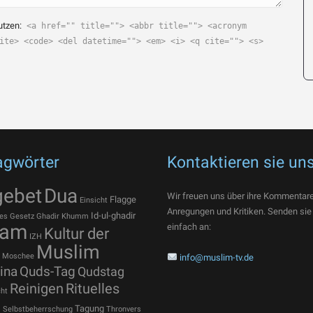
utzen:
<a href="" title=""> <abbr title=""> <acronym
ite> <code> <del datetime=""> <em> <i> <q cite=""> <s>
agwörter
Kontaktieren sie un
gebet
Dua
Wir freuen uns über ihre Kommentare
Flagge
Einsicht
Anregungen und Kritiken. Senden sie
Id-ul-ghadir
es
Gesetz
Ghadir Khumm
lam
einfach an:
Kultur der
IZH
Muslim
Moschee
info@muslim-tv.de
ina
Quds-Tag
Qudstag
Reinigen
Rituelles
ht
t
Tagung
Selbstbeherrschung
Thronvers