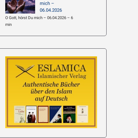
mich –
06.04.2026
O Gott, hörst Du mich – 06.04.2026 – 6
min
e’i: Hadith
063 –
Imam Chamene’i: Hadith
führen
Erläuterung 062 – Am
Wahrheit ist Lic
meisten Wissen beziehen
19.01.2026