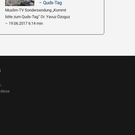
– Quds-Tag
Muslim-TV Sondersendung „Kommt
bitte zum Quds-Tag“ Dr. Yavuz Özoguz
– 19.06.2017 6:14 min
s
,
 diese