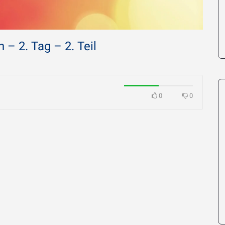
– 2. Tag – 2. Teil
Imam Chamen
ird Imam
Erläuterung 
i so sehr
O Gott, hörst Du mich –
Großzügige 
06.04.2026
Menschen
0
0