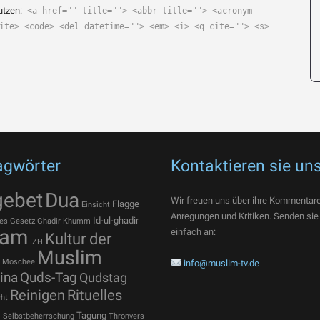
utzen:
<a href="" title=""> <abbr title=""> <acronym
ite> <code> <del datetime=""> <em> <i> <q cite=""> <s>
agwörter
Kontaktieren sie un
gebet
Dua
Wir freuen uns über ihre Kommentare
Flagge
Einsicht
Anregungen und Kritiken. Senden sie
Id-ul-ghadir
es
Gesetz
Ghadir Khumm
lam
einfach an:
Kultur der
IZH
Muslim
Moschee
info@muslim-tv.de
ina
Quds-Tag
Qudstag
Reinigen
Rituelles
ht
t
Tagung
Selbstbeherrschung
Thronvers