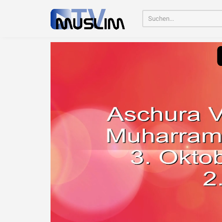
Home
\
Vorträge
\
Aschura
\
Aschura Veranstaltung in Bremen 
Imam Chamen