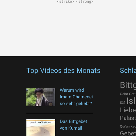
<strike> <strong>
Top Videos des Monats
Schl
Bitt
Warum wird
Geist Gott
Imam Chamenei
Is
so sehr geliebt?
IGS
Liebe
Paläst
Das Bittgebet
Qur'an
Rec
von Kumail
Gebe