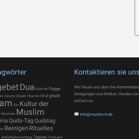
agwörter
Kontaktieren sie un
gebet
Dua
Wir freuen uns über ihre Kommentare
Flagge
Einsicht
Anregungen und Kritiken. Senden sie
Id-ul-ghadir
es
Gesetz
Ghadir Khumm
lam
einfach an:
Kultur der
IZH
Muslim
Moschee
info@muslim-tv.de
ina
Quds-Tag
Qudstag
Reinigen
Rituelles
ht
t
Tagung
Selbstbeherrschung
Thronvers