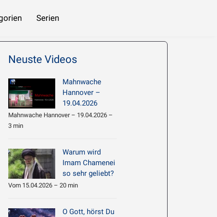
gorien
Serien
 beziehen
Imam Chamene’i: Hadith Erläuterung 061 – Die nachlässigen Menschen
Neuste Videos
Mahnwache
Hannover –
19.04.2026
Mahnwache Hannover – 19.04.2026 –
3 min
Warum wird
Imam Chamenei
so sehr geliebt?
Vom 15.04.2026 – 20 min
O Gott, hörst Du