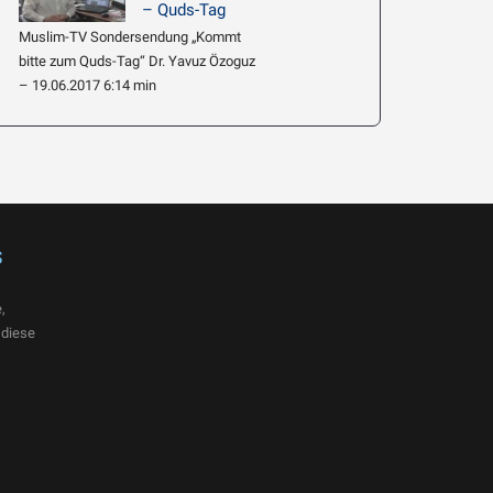
– Quds-Tag
Muslim-TV Sondersendung „Kommt
bitte zum Quds-Tag“ Dr. Yavuz Özoguz
– 19.06.2017 6:14 min
s
,
 diese