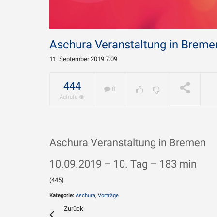
Aschura Veranstaltung in Breme
11. September 2019 7:09
Warum w
Chamene
444
0
geliebt?
WIRD ABGESPIELT
Aufrufe
Aschura Veranstaltung in Bremen
10.09.2019 – 10. Tag – 183 min
(445)
Kategorie:
Aschura
,
Vorträge
Zurück