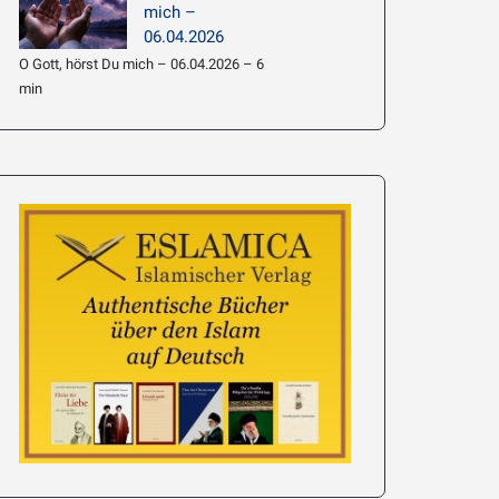
mich –
06.04.2026
O Gott, hörst Du mich – 06.04.2026 – 6
min
e’i: Hadith
063 –
Imam Chamene’i: Hadith
führen
Erläuterung 062 – Am
Wahrheit ist Lic
meisten Wissen beziehen
19.01.2026