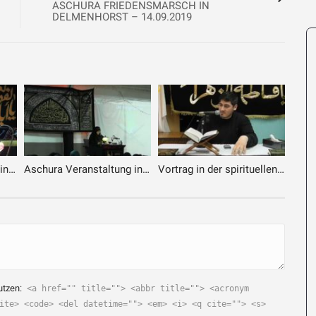
ASCHURA FRIEDENSMARSCH IN
DELMENHORST – 14.09.2019
Aschura Veranstaltung in Bremen – 5. Tag – 2. Teil
Aschura Veranstaltung in Bremen – 24.09.2017 – 3. Tag
Vortrag in der spirituellen Nacht in Bremen
utzen:
<a href="" title=""> <abbr title=""> <acronym
ite> <code> <del datetime=""> <em> <i> <q cite=""> <s>