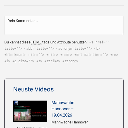
Du kannst diese
HTML
tags und Attribute benutzen:
<a href=""
title=""> <abbr title=""> <acronym title=""> <b>
<blockquote cite=""> <cite> <code> <del datetime=""> <em>
<i> <q cite=""> <s> <strike> <strong>
Neuste Videos
Mahnwache
Hannover –
19.04.2026
Mahnwache Hannover