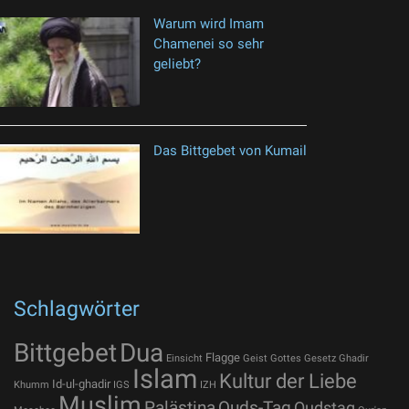
Warum wird Imam
Chamenei so sehr
geliebt?
Das Bittgebet von Kumail
Schlagwörter
Bittgebet
Dua
Flagge
Einsicht
Geist Gottes
Gesetz
Ghadir
Islam
Kultur der Liebe
Id-ul-ghadir
Khumm
IGS
IZH
Muslim
Palästina
Quds-Tag
Qudstag