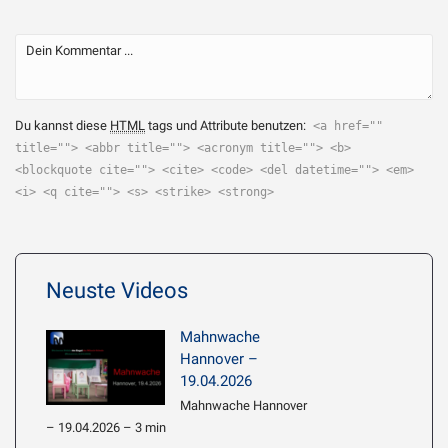
Du kannst diese
HTML
tags und Attribute benutzen:
<a href=""
title=""> <abbr title=""> <acronym title=""> <b>
<blockquote cite=""> <cite> <code> <del datetime=""> <em>
<i> <q cite=""> <s> <strike> <strong>
Neuste Videos
Mahnwache
Hannover –
19.04.2026
Mahnwache Hannover
– 19.04.2026 – 3 min