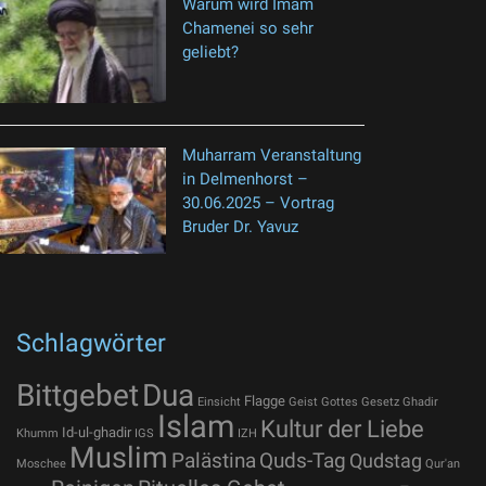
Warum wird Imam
Chamenei so sehr
geliebt?
Muharram Veranstaltung
in Delmenhorst –
30.06.2025 – Vortrag
Bruder Dr. Yavuz
Schlagwörter
Bittgebet
Dua
Flagge
Einsicht
Geist Gottes
Gesetz
Ghadir
Islam
Kultur der Liebe
Id-ul-ghadir
Khumm
IGS
IZH
Muslim
Palästina
Quds-Tag
Qudstag
Moschee
Qur'an