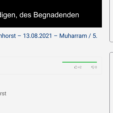
nhorst – 13.08.2021 – Muharram / 5.
Imam Chamen
ird Imam
Erläuterung 
i so sehr
O Gott, hörst Du mich –
Großzügige 
06.04.2026
Menschen
+2
0
rst