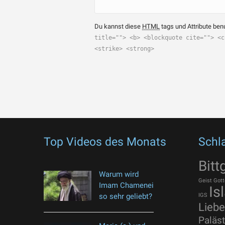
Du kannst diese
HTML
tags und Attribute ben
title=""> <b> <blockquote cite=""> <c
<strike> <strong>
Top Videos des Monats
Schl
Bitt
Warum wird
Geist Gott
Imam Chamenei
Is
so sehr geliebt?
IGS
Liebe
Paläst