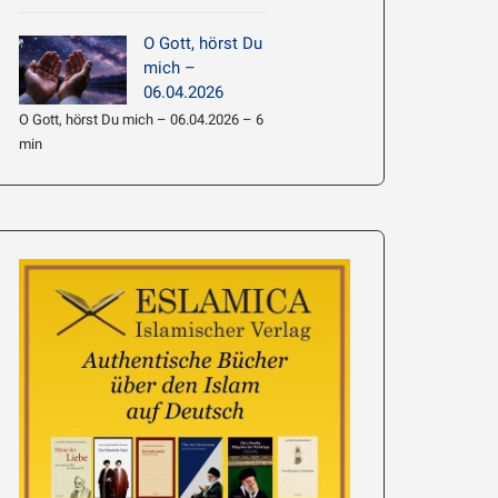
O Gott, hörst Du
mich –
06.04.2026
O Gott, hörst Du mich – 06.04.2026 – 6
min
e’i: Hadith
063 –
Imam Chamene’i: Hadith
führen
Erläuterung 062 – Am
Wahrheit ist Lic
meisten Wissen beziehen
19.01.2026