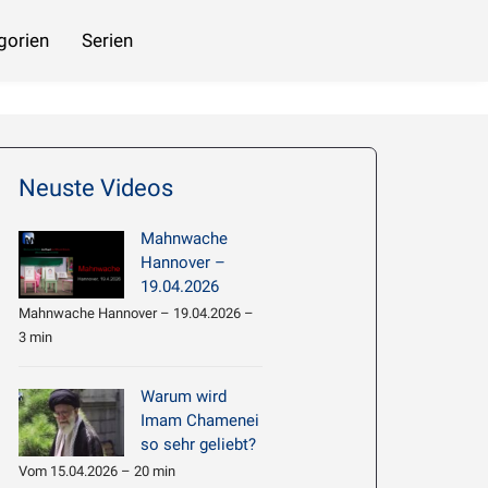
gorien
Serien
 beziehen
Imam Chamene’i: Hadith Erläuterung 061 – Die nachlässigen Menschen
Neuste Videos
Mahnwache
Hannover –
19.04.2026
Mahnwache Hannover – 19.04.2026 –
3 min
Warum wird
Imam Chamenei
so sehr geliebt?
Vom 15.04.2026 – 20 min