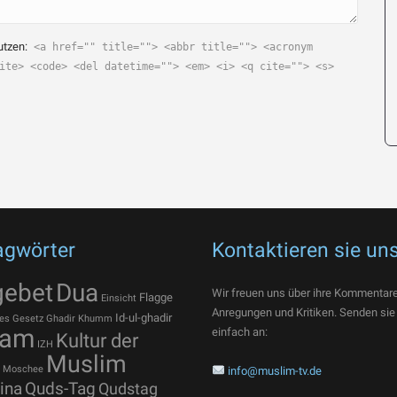
utzen:
<a href="" title=""> <abbr title=""> <acronym
ite> <code> <del datetime=""> <em> <i> <q cite=""> <s>
agwörter
Kontaktieren sie un
gebet
Dua
Wir freuen uns über ihre Kommentare
Flagge
Einsicht
Anregungen und Kritiken. Senden sie
Id-ul-ghadir
es
Gesetz
Ghadir Khumm
lam
einfach an:
Kultur der
IZH
Muslim
Moschee
info@muslim-tv.de
ina
Quds-Tag
Qudstag