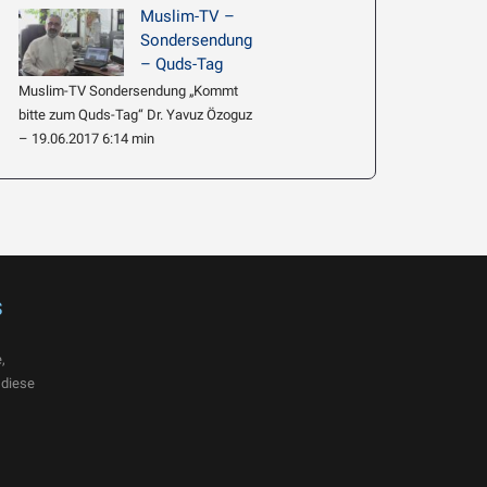
Muslim-TV –
Sondersendung
– Quds-Tag
Muslim-TV Sondersendung „Kommt
bitte zum Quds-Tag“ Dr. Yavuz Özoguz
– 19.06.2017 6:14 min
s
,
 diese