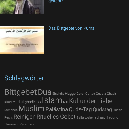
geliebt?
Das Bittgebet von Kumail
Schlagwörter
Bittgebet
Dua
Flagge
Einsicht
Geist Gottes
Gesetz
Ghadir
Islam
Kultur der Liebe
Id-ul-ghadir
Khumm
IGS
IZH
Muslim
Palästina
Quds-Tag
Qudstag
Moschee
Qur'an
Reinigen
Rituelles Gebet
Tagung
Recht
Selbstbeherrschung
Thronvers
Verwirrung