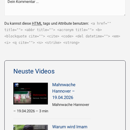
Du kannst diese
HTML
tags und Attribute benutzen:
<a href=""
title=""> <abbr title=""> <acronym title=""> <b>
<blockquote cite=""> <cite> <code> <del datetime=""> <em>
<i> <q cite=""> <s> <strike> <strong>
Neuste Videos
Mahnwache
Hannover –
19.04.2026
Mahnwache Hannover
– 19.04.2026 – 3 min
Warum wird Imam