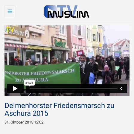
Toggle
navigation
Delmenhorster Friedensmarsch zu
Aschura 2015
31. Oktober 2015 12:02
Warum wird Imam
Chamenei so sehr