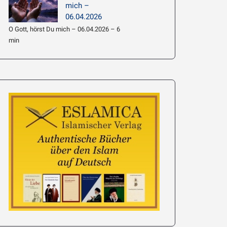
mich –
06.04.2026
O Gott, hörst Du mich – 06.04.2026 – 6
min
e’i: Hadith
063 –
Imam Chamene’i: Hadith
führen
Erläuterung 062 – Am
Wahrheit ist Lic
meisten Wissen beziehen
19.01.2026