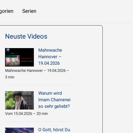
gorien
Serien
 beziehen
Imam Chamene’i: Hadith Erläuterung 061 – Die nachlässigen Menschen
Neuste Videos
Mahnwache
Hannover –
19.04.2026
Mahnwache Hannover – 19.04.2026 –
3 min
Warum wird
Imam Chamenei
so sehr geliebt?
Vom 15.04.2026 – 20 min
O Gott, hörst Du