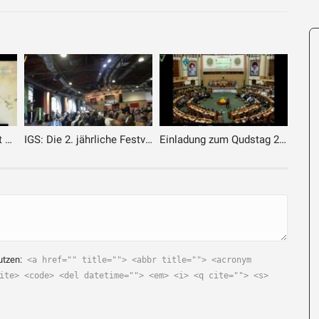
Imam Chamenei spricht über Fatima Zahra (a.)
IGS: Die 2. jährliche Festveranstaltung Ghadir Khumm in Mainz
Einladung zum Qudstag 2012
utzen:
<a href="" title=""> <abbr title=""> <acronym
ite> <code> <del datetime=""> <em> <i> <q cite=""> <s>