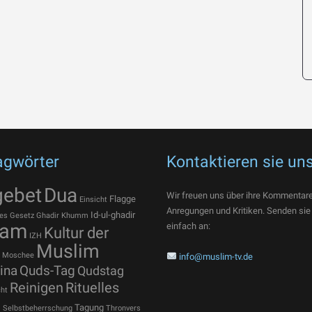
agwörter
Kontaktieren sie un
gebet
Dua
Wir freuen uns über ihre Kommentare
Flagge
Einsicht
Anregungen und Kritiken. Senden sie
Id-ul-ghadir
es
Gesetz
Ghadir Khumm
lam
einfach an:
Kultur der
IZH
Muslim
Moschee
info@muslim-tv.de
ina
Quds-Tag
Qudstag
Reinigen
Rituelles
ht
t
Tagung
Selbstbeherrschung
Thronvers