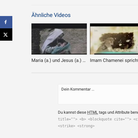
Ähnliche Videos
Maria (a.) und Jesus (a.) – Teil 1
Du kannst diese
HTML
tags und Attribute ben
title=""> <b> <blockquote cite=""> <c
<strike> <strong>