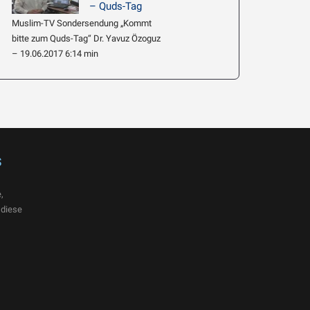
– Quds-Tag
Muslim-TV Sondersendung „Kommt
bitte zum Quds-Tag“ Dr. Yavuz Özoguz
– 19.06.2017 6:14 min
s
,
 diese