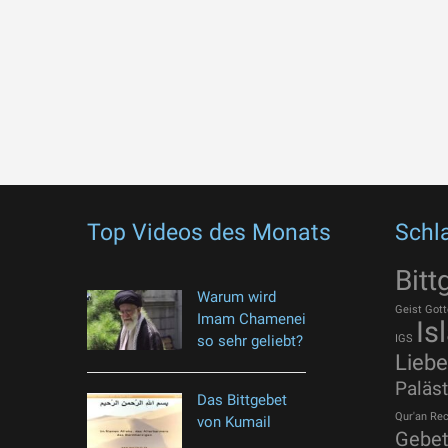
Top Videos des Monats
Schl
Bitt
Warum wird
Geist Gott
Imam Chamenei
Is
so sehr geliebt?
IGS
Liebe
Paläst
Das Bittgebet
Qur'an
Rec
von Kumail
Gebe