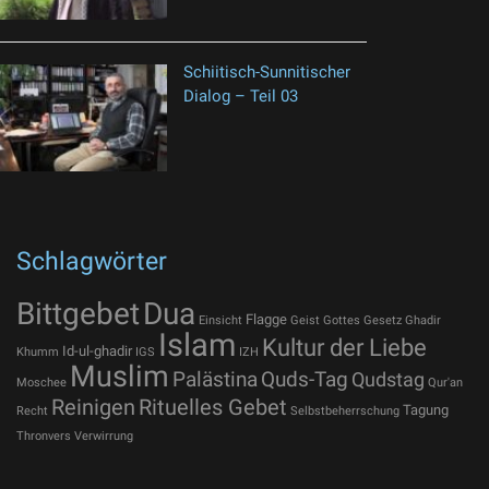
Schiitisch-Sunnitischer
Dialog – Teil 03
Schlagwörter
Bittgebet
Dua
Flagge
Einsicht
Geist Gottes
Gesetz
Ghadir
Islam
Kultur der Liebe
Id-ul-ghadir
Khumm
IGS
IZH
Muslim
Palästina
Quds-Tag
Qudstag
Moschee
Qur'an
Reinigen
Rituelles Gebet
Tagung
Recht
Selbstbeherrschung
Thronvers
Verwirrung