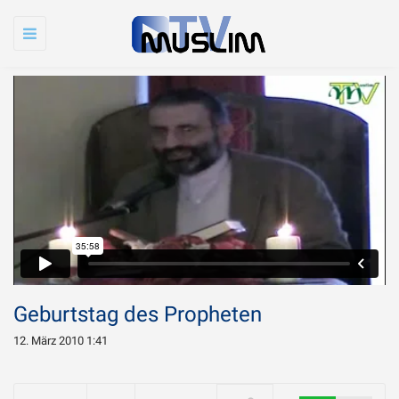
Toggle
navigation
Geburtstag des Propheten
12. März 2010 1:41
Warum wird Imam
Chamenei so sehr