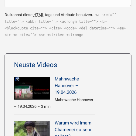
Du kannst diese
HTML
tags und Attribute benutzen:
<a href=""
title=""> <abbr title=""> <acronym title=""> <b>
<blockquote cite=""> <cite> <code> <del datetime=""> <em>
<i> <q cite=""> <s> <strike> <strong>
Neuste Videos
Mahnwache
Hannover –
19.04.2026
Mahnwache Hannover
– 19.04.2026 – 3 min
Warum wird Imam
Chamenei so sehr