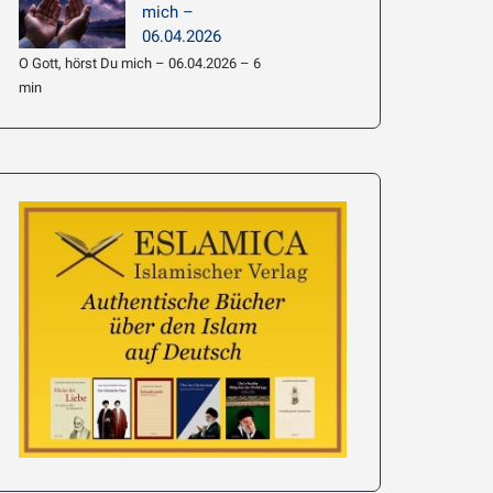
mich –
06.04.2026
O Gott, hörst Du mich – 06.04.2026 – 6
min
e’i: Hadith
063 –
Imam Chamene’i: Hadith
führen
Erläuterung 062 – Am
Wahrheit ist Lic
meisten Wissen beziehen
19.01.2026