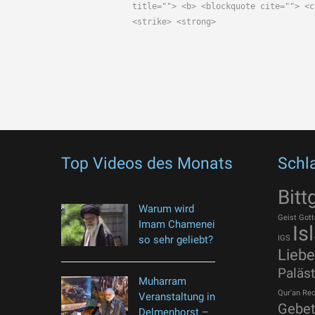
title=""> <b> <blockquote cite=""> <c
<strike> <strong>
Top Videos des Monats
Schl
Bitt
Warum wird
Geist Gott
Imam Chamenei
Is
so sehr geliebt?
IGS
Liebe
Paläst
Muharram
Qur'an
Rec
Veranstaltung in
Gebe
Delmenhorst –