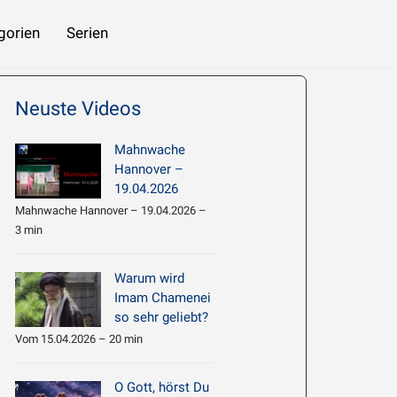
gorien
Serien
 beziehen
Imam Chamene’i: Hadith Erläuterung 061 – Die nachlässigen Menschen
Neuste Videos
Mahnwache
Hannover –
19.04.2026
Mahnwache Hannover – 19.04.2026 –
3 min
Warum wird
Imam Chamenei
so sehr geliebt?
Vom 15.04.2026 – 20 min
O Gott, hörst Du