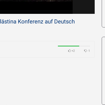
lästina Konferenz auf Deutsch
Imam Chamen
ird Imam
Erläuterung 
i so sehr
O Gott, hörst Du mich –
Großzügige 
06.04.2026
Menschen
+2
-1