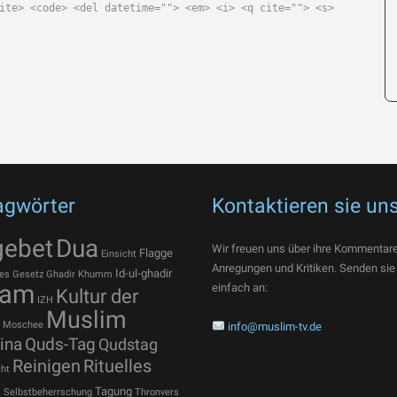
ite> <code> <del datetime=""> <em> <i> <q cite=""> <s>
agwörter
Kontaktieren sie un
gebet
Dua
Wir freuen uns über ihre Kommentare
Flagge
Einsicht
Anregungen und Kritiken. Senden sie
Id-ul-ghadir
es
Gesetz
Ghadir Khumm
lam
einfach an:
Kultur der
IZH
Muslim
Moschee
info@muslim-tv.de
ina
Quds-Tag
Qudstag
Reinigen
Rituelles
ht
t
Tagung
Selbstbeherrschung
Thronvers