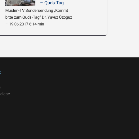
– Quds-Tag
Muslim-TV Sondersendung „Kommt
bitte zum Quds-Tag“ Dr. Yavuz Özoguz
– 19.06.2017 6:14 min
s
,
 diese