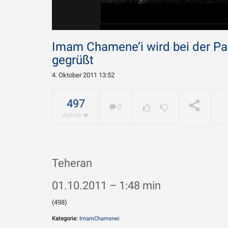
Imam Chamene’i wird bei der Pa
gegrüßt
4. Oktober 2011 13:52
Warum w
Chamene
geliebt?
WIRD ABGESPIELT
497
0
Aufrufe
Teheran
01.10.2011 – 1:48 min
(498)
Kategorie:
ImamChamenei