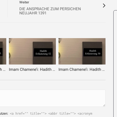
Weiter
DIE ANSPRACHE ZUM PERSICHEN
NEUJAHR 1391
Imam Chamene’i: Hadith Erläuterung 020 – Überwältigung der eigenen Triebseele
Imam Chamene’i: Hadith Erläuterung 052 – Einrichtung der Gebete
Imam Chamene’i: Hadith Erläuterung 050 – Erwartung von Allah
utzen:
<a href="" title=""> <abbr title=""> <acronym