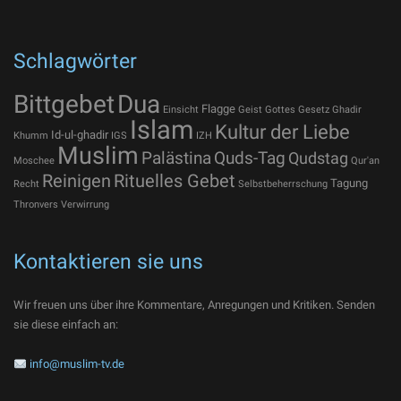
Schlagwörter
Bittgebet
Dua
Flagge
Einsicht
Geist Gottes
Gesetz
Ghadir
Islam
Kultur der Liebe
Id-ul-ghadir
Khumm
IGS
IZH
Muslim
Palästina
Quds-Tag
Qudstag
Moschee
Qur'an
Reinigen
Rituelles Gebet
Tagung
Recht
Selbstbeherrschung
Thronvers
Verwirrung
Kontaktieren sie uns
Wir freuen uns über ihre Kommentare, Anregungen und Kritiken. Senden
sie diese einfach an:
info@muslim-tv.de