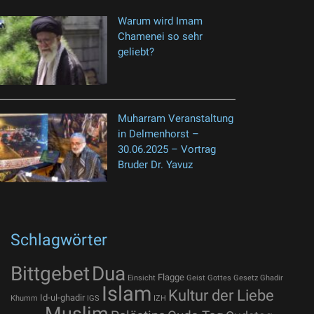
Warum wird Imam
Chamenei so sehr
geliebt?
Muharram Veranstaltung
in Delmenhorst –
30.06.2025 – Vortrag
Bruder Dr. Yavuz
Schlagwörter
Bittgebet
Dua
Flagge
Einsicht
Geist Gottes
Gesetz
Ghadir
Islam
Kultur der Liebe
Id-ul-ghadir
Khumm
IGS
IZH
Muslim