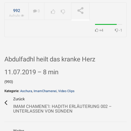
geliebt?
992
0
Aufrufe
+4
-1
Abdulfadhl heilt das kranke Herz
11.07.2019 – 8 min
(993)
Kategorie:
Aschura
,
ImamChamenei
,
Video Clips
Zurück
IMAM CHAMENE’I: HADITH ERLÄUTERUNG 002 –
UNTERLASSEN VON SÜNDEN
Weiter