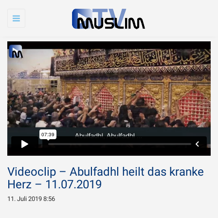
Toggle
navigation
Videoclip – Abulfadhl heilt das kranke
Herz – 11.07.2019
11. Juli 2019 8:56
Warum wird Imam
Chamenei so sehr
WIRD ABGESPIELT