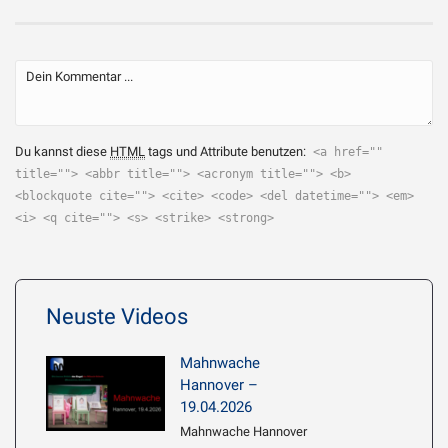
Du kannst diese
HTML
tags und Attribute benutzen:
<a href=""
title=""> <abbr title=""> <acronym title=""> <b>
<blockquote cite=""> <cite> <code> <del datetime=""> <em>
<i> <q cite=""> <s> <strike> <strong>
Neuste Videos
Mahnwache
Hannover –
19.04.2026
Mahnwache Hannover