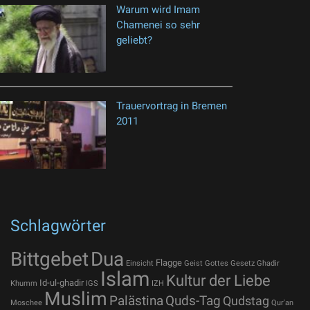
Warum wird Imam
Chamenei so sehr
geliebt?
Trauervortrag in Bremen
2011
Schlagwörter
Bittgebet
Dua
Flagge
Einsicht
Geist Gottes
Gesetz
Ghadir
Islam
Kultur der Liebe
Id-ul-ghadir
Khumm
IGS
IZH
Muslim
Palästina
Quds-Tag
Qudstag
Moschee
Qur'an