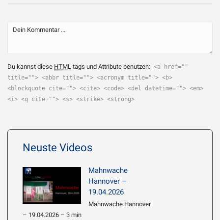
Du kannst diese
HTML
tags und Attribute benutzen:
<a href=""
title=""> <abbr title=""> <acronym title=""> <b>
<blockquote cite=""> <cite> <code> <del datetime=""> <em>
<i> <q cite=""> <s> <strike> <strong>
Neuste Videos
Mahnwache
Hannover –
19.04.2026
Mahnwache Hannover
– 19.04.2026 – 3 min