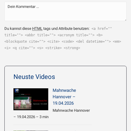
Du kannst diese
HTML
tags und Attribute benutzen:
<a href=""
title=""> <abbr title=""> <acronym title=""> <b>
<blockquote cite=""> <cite> <code> <del datetime=""> <em>
<i> <q cite=""> <s> <strike> <strong>
Neuste Videos
Mahnwache
Hannover –
19.04.2026
Mahnwache Hannover
– 19.04.2026 – 3 min