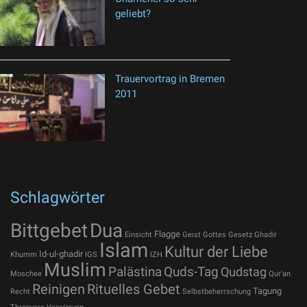
geliebt?
Trauervortrag in Bremen
2011
Schlagwörter
Bittgebet
Dua
Flagge
Einsicht
Geist Gottes
Gesetz
Ghadir
Islam
Kultur der Liebe
Id-ul-ghadir
Khumm
IGS
IZH
Muslim
Palästina
Quds-Tag
Qudstag
Moschee
Qur'an
Reinigen
Rituelles Gebet
Tagung
Recht
Selbstbeherrschung