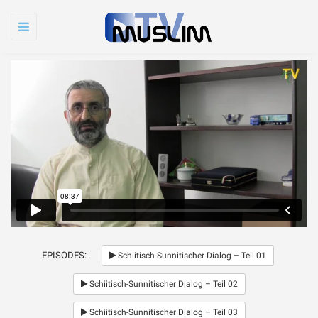
Toggle
navigation
EPISODES:
Schiitisch-Sunnitischer Dialog – Teil 01
Schiitisch-Sunnitischer Dialog – Teil 02
Warum wird Imam
Chamenei so sehr
Schiitisch-Sunnitischer Dialog – Teil 03