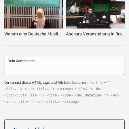
Warum eine Deutsche Muslima wird
Aschura Veranstaltung in Bremen – 8. Tag – 1. Teil
Du kannst diese
HTML
tags und Attribute benutzen:
<a href=""
title=""> <abbr title=""> <acronym title=""> <b>
<blockquote cite=""> <cite> <code> <del datetime=""> <em>
<i> <q cite=""> <s> <strike> <strong>