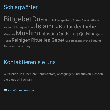
Schlagwörter
Bittgebet
Dua
Flagge
Einsicht
Geist Gottes
Gesetz
Ghadir
Islam
Kultur der Liebe
Id-ul-ghadir
Khumm
IGS
IZH
Muslim
Palästina
Quds-Tag
Qudstag
Moschee
Qur'an
Reinigen
Rituelles Gebet
Tagung
Recht
Selbstbeherrschung
Thronvers
Verwirrung
Kontaktieren sie uns
Wir freuen uns über ihre Kommentare, Anregungen und Kritiken. Senden
sie diese einfach an:
info@muslim-tv.de