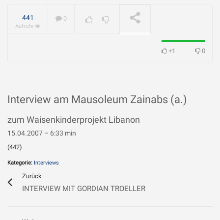
geliebt?
WIRD ABGESPIELT
441
0
Aufrufe
+1
0
Interview am Mausoleum Zainabs (a.)
zum Waisenkinderprojekt Libanon
15.04.2007 – 6:33 min
(442)
Kategorie:
Interviews
Zurück
INTERVIEW MIT GORDIAN TROELLER