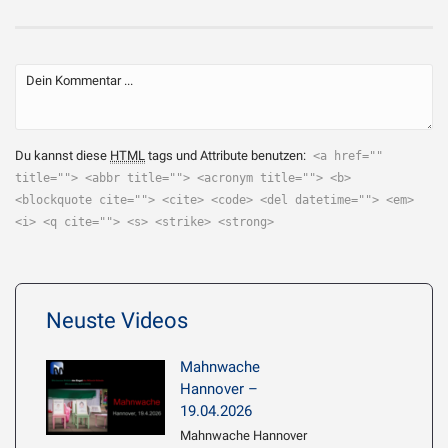
Du kannst diese
HTML
tags und Attribute benutzen:
<a href=""
title=""> <abbr title=""> <acronym title=""> <b>
<blockquote cite=""> <cite> <code> <del datetime=""> <em>
<i> <q cite=""> <s> <strike> <strong>
Neuste Videos
Mahnwache
Hannover –
19.04.2026
Mahnwache Hannover