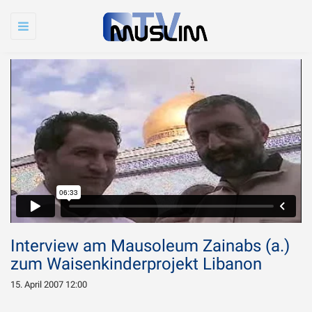
Toggle
navigation
Interview am Mausoleum Zainabs (a.)
zum Waisenkinderprojekt Libanon
15. April 2007 12:00
Warum wird Imam
Chamenei so sehr