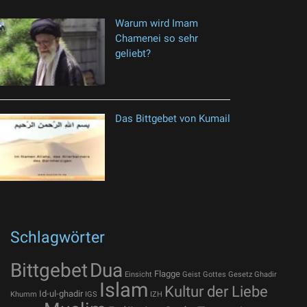
Warum wird Imam
Chamenei so sehr
geliebt?
Das Bittgebet von Kumail
Schlagwörter
Bittgebet
Dua
Flagge
Einsicht
Geist Gottes
Gesetz
Ghadir
Islam
Kultur der Liebe
Id-ul-ghadir
Khumm
IGS
IZH