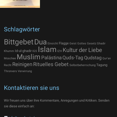
Schlagwörter
Bittgebet
Dua
Flagge
Einsicht
Geist Gottes
Gesetz
Ghadir
Islam
Kultur der Liebe
Id-ul-ghadir
Khumm
IGS
IZH
Muslim
Palästina
Quds-Tag
Qudstag
Moschee
Qur'an
Reinigen
Rituelles Gebet
Tagung
Recht
Selbstbeherrschung
Thronvers
Verwirrung
Kontaktieren sie uns
Wir freuen uns über ihre Kommentare, Anregungen und Kritiken. Senden
sie diese einfach an: