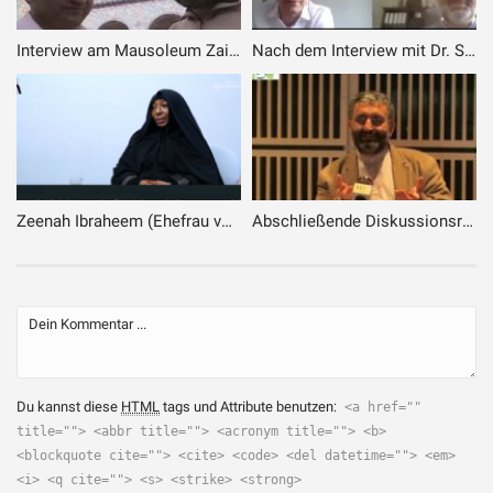
Interview am Mausoleum Zainabs (a.) zum Waisenkinderprojekt Libanon
Nach dem Interview mit Dr. Schiffmann
Zeenah Ibraheem (Ehefrau von Scheich Zakzaky) bei ihrem Besuch in der Islamischen Republik Iran
Abschließende Diskussionsrunde und Interviews in der Veranstaltung „Warum hat Gott uns erschaffen“
Du kannst diese
HTML
tags und Attribute benutzen:
<a href=""
title=""> <abbr title=""> <acronym title=""> <b>
<blockquote cite=""> <cite> <code> <del datetime=""> <em>
<i> <q cite=""> <s> <strike> <strong>