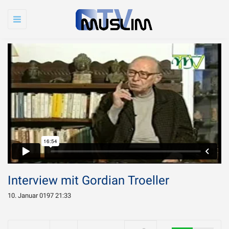
Toggle
navigation
Interview mit Gordian Troeller
10. Januar 0197 21:33
Warum wird Imam
Chamenei so sehr
WIRD ABGESPIELT